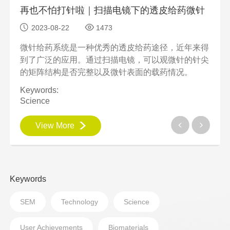
恼人的蚊子为什么能准确找到你？扫描电镜下解析蚊子精密的吸血“武器”
再也不怕打针啦｜扫描电镜下的透皮给药微针
2023-08-22
1473
20
结构，
微针给药系统是一种优秀的透皮给药途径，近年来得
扫描
是其在
到了广泛的应用。通过扫描电镜，可以观微针的针尖
属更
的矩阵结构是否完整以及微针表面的载药情况。
成分
对特
Keywords:
Keyw
Science
Metal
View More
V
Keywords
SEM
Technology
Science
User Achievements
Biomaterials