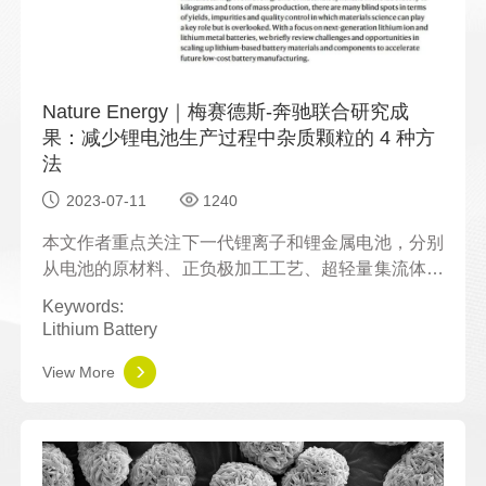
Semiconductor
EDS
Steel
Forensic and Judicial Testing
Nature Energy｜梅赛德斯-奔驰联合研究成
果：减少锂电池生产过程中杂质颗粒的 4 种方
Petroleum and petrochemical
Food
法
2023-07-11
1240
Ceramic Materials
Microbiology
本文作者重点关注下一代锂离子和锂金属电池，分别
Equipment Manufacturing
Biology
从电池的原材料、正负极加工工艺、超轻量集流体、
以及
电池生产过程中的清洁度把控
等方面出发，给出
Keywords:
了锂电池大规模量产的机遇和挑战。
Lithium Battery
View More