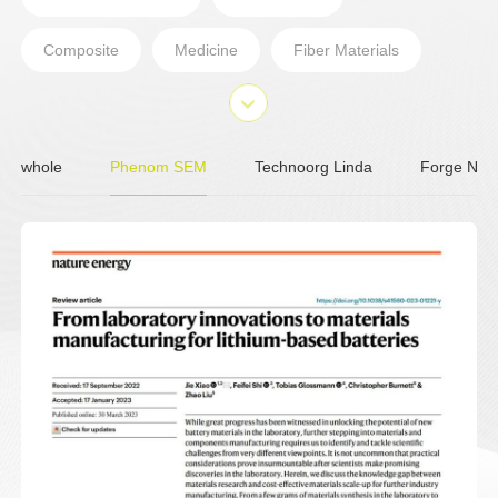
Composite
Medicine
Fiber Materials
Lithium Battery
PALD
ParticleX TC
Metal
Environmental Sustainability
whole
Phenom SEM
Technoorg Linda
Forge Nan
Photovoltaic
Polymeric Materials
Pharmaceutical Packaging Materials
Nano-materials
Geology
Magnetic Materials
Archaeology
Automobile
Building Materials
Sample preparation
Ion Milling