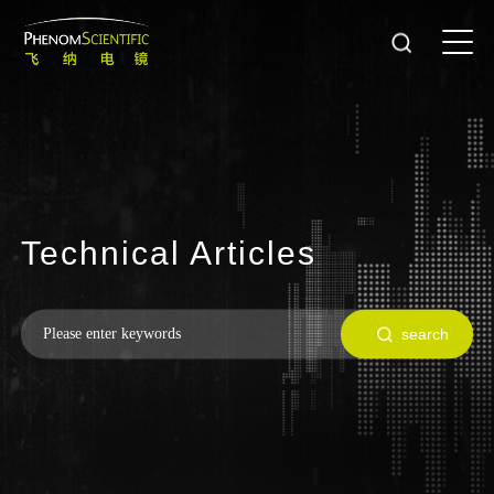
T
e
c
h
n
i
c
a
l
A
r
t
i
c
l
e
s