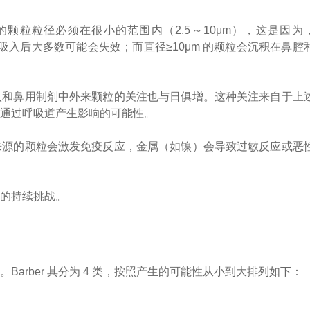
颗粒粒径必须在很小的范围内（2.5～10μm），这是因为
，吸入后大多数可能会失效；而直径≥10μm 的颗粒会沉积在鼻腔
入和鼻用制剂中外来颗粒的关注也与日俱增。这种关注来自于上
者通过呼吸道产生影响的可能性。
来源的颗粒会激发免疫反应，金属（如镍）会导致过敏反应或恶
临的持续挑战。
arber 其分为 4 类，按照产生的可能性从小到大排列如下：