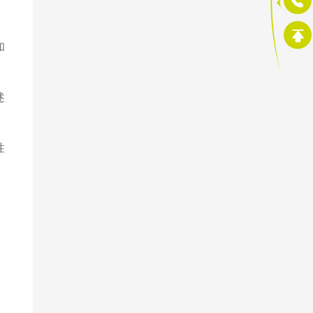
，
和
述
性