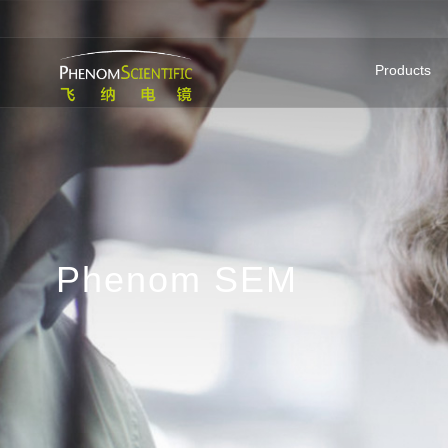
Products
P
h
e
n
o
m
S
E
M