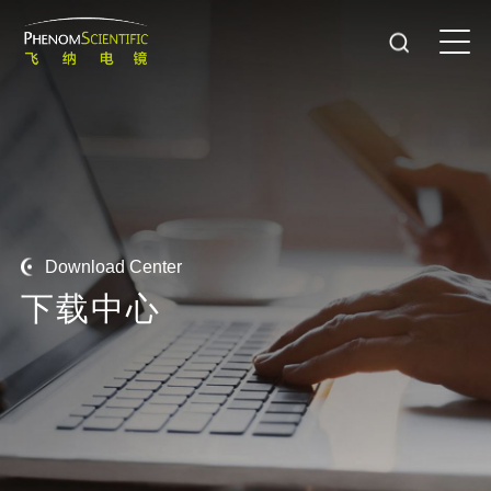
Download Center
下
载
中
心