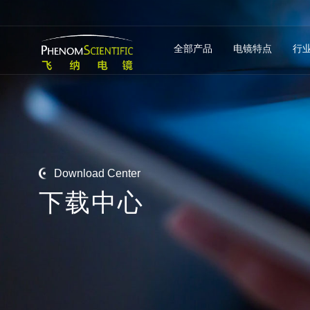
全部产品
电镜特点
行
Download Center
下
载
中
心