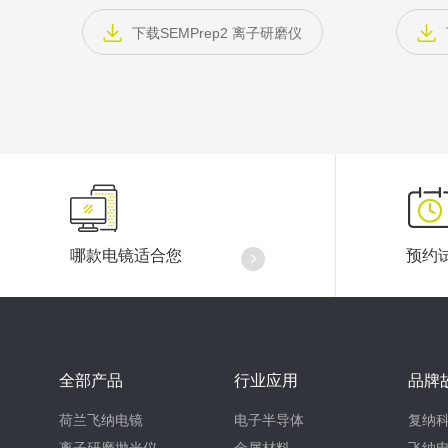
下载SEMPrep2 离子研磨仪
哪款电镜适合您
预约
全部产品
行业应用
品牌
荷兰飞纳电镜
电子半导体
复纳