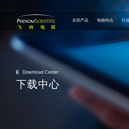
全部产品
电镜特点
行
Download Center
下
载
中
心