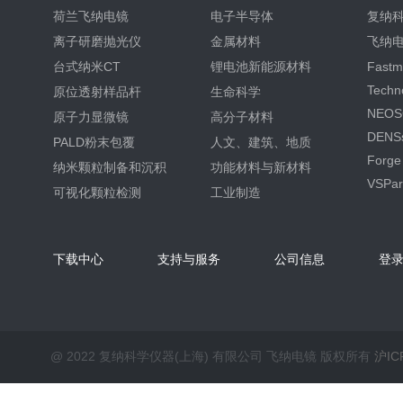
荷兰飞纳电镜
电子半导体
复纳
离子研磨抛光仪
金属材料
飞纳
台式纳米CT
锂电池新能源材料
Fastm
Techn
原位透射样品杆
生命科学
NEOS
原子力显微镜
高分子材料
DENSs
PALD粉末包覆
人文、建筑、地质
Forge
纳米颗粒制备和沉积
功能材料与新材料
VSPart
可视化颗粒检测
工业制造
下载中心
支持与服务
公司信息
登录
@ 2022 复纳科学仪器(上海) 有限公司 飞纳电镜 版权所有
沪IC