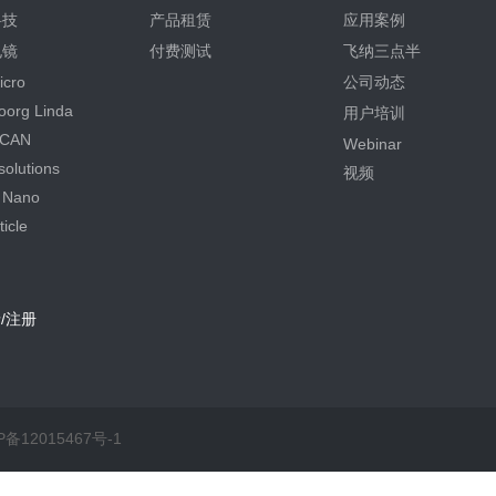
科技
产品租赁
应用案例
电镜
付费测试
飞纳三点半
icro
公司动态
oorg Linda
用户培训
CAN
Webinar
olutions
视频
 Nano
icle
/注册
P备12015467号-1