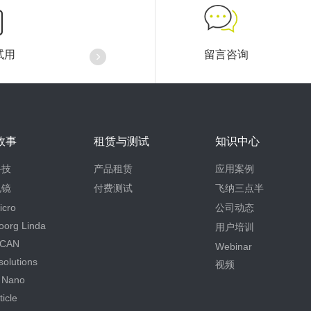
试用
留言咨询
故事
租赁与测试
知识中心
科技
产品租赁
应用案例
电镜
付费测试
飞纳三点半
icro
公司动态
oorg Linda
用户培训
CAN
Webinar
olutions
视频
 Nano
icle