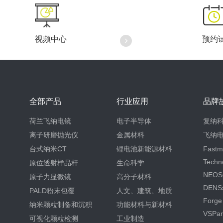
视频中心
预约
全部产品
行业应用
品牌
荷兰飞纳电镜
电子半导体
复纳
离子研磨抛光仪
金属材料
飞纳
台式纳米CT
锂电池新能源材料
Fastm
Techn
原位透射样品杆
生命科学
NEOS
原子力显微镜
高分子材料
DENSs
PALD粉末包覆
人文、建筑、地质
Forge
纳米颗粒制备和沉积
功能材料与新材料
VSPart
可视化颗粒检测
工业制造