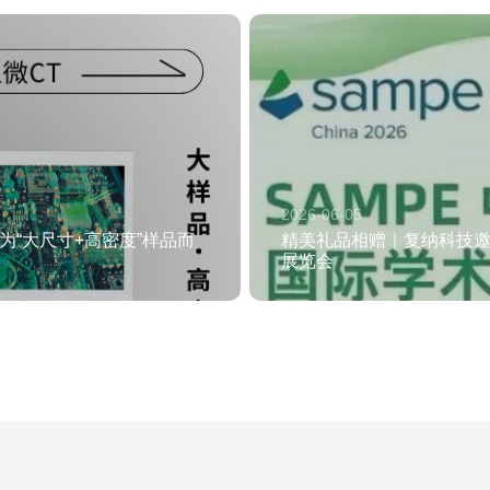
2026-06-05
—专为“大尺寸+高密度”样品而
精美礼品相赠｜复纳科技邀您
展览会