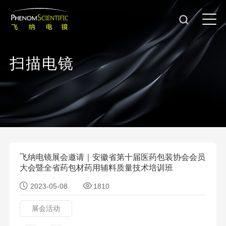
扫
描
电
镜
飞纳电镜展会邀请｜安徽省第十届医药包装协会会员
大会暨全省药包材药用辅料质量技术培训班
2023-05-08
1810
展会活动