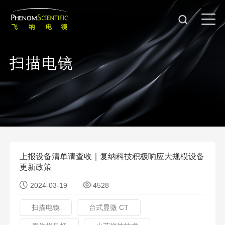
扫
描
电
镜
上报设备清单请查收｜复纳科技积极响应大规模设备
更新政策
2024-03-19
4528
扫描电镜
台式显微 CT