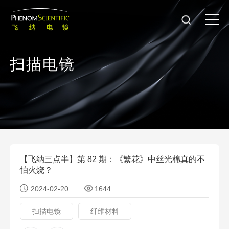
扫
描
电
镜
【飞纳三点半】第 82 期：《繁花》中丝光棉真的不
怕火烧？
2024-02-20
1644
扫描电镜
纤维材料