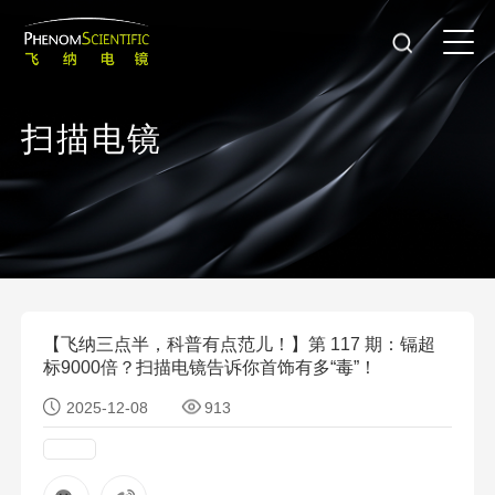
扫
描
电
镜
【飞纳三点半，科普有点范儿！】第 117 期：镉超
标9000倍？扫描电镜告诉你首饰有多“毒”！
2025-12-08
913