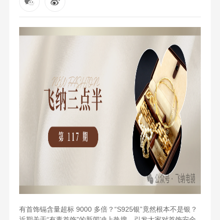
有首饰镉含量超标 9000 多倍？“S925银”竟然根本不是银？
近期关于“有毒首饰”的新闻冲上热搜，引发大家对首饰安全