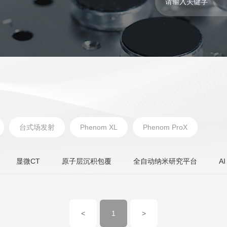
台式场发射
Phenom XL
Phenom ProX
显微CT
原子层沉积包覆
全自动纳米研究平台
A
<
1
>