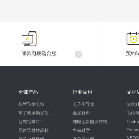
哪款电镜适合您
预约
全部产品
行业应用
品牌
荷兰飞纳电镜
电子半导体
复纳
离子研磨抛光仪
金属材料
飞纳
台式纳米CT
锂电池新能源材料
Fastm
Techn
原位透射样品杆
生命科学
NEOS