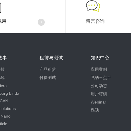
试用
留言咨询
故事
租赁与测试
知识中心
科技
产品租赁
应用案例
电镜
付费测试
飞纳三点半
icro
公司动态
oorg Linda
用户培训
CAN
Webinar
olutions
视频
 Nano
icle