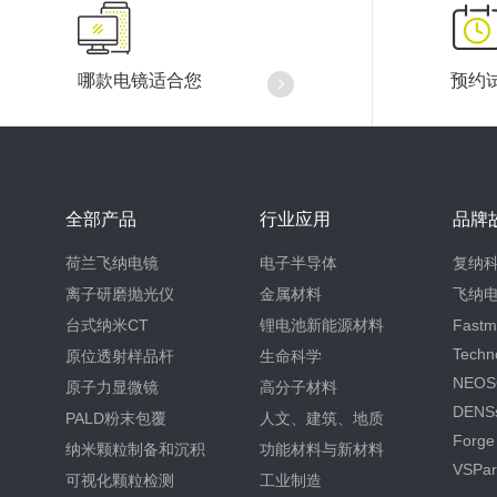
哪款电镜适合您
预约
全部产品
行业应用
品牌
荷兰飞纳电镜
电子半导体
复纳
离子研磨抛光仪
金属材料
飞纳
台式纳米CT
锂电池新能源材料
Fastm
Techn
原位透射样品杆
生命科学
NEOS
原子力显微镜
高分子材料
DENSs
PALD粉末包覆
人文、建筑、地质
Forge
纳米颗粒制备和沉积
功能材料与新材料
VSPart
可视化颗粒检测
工业制造