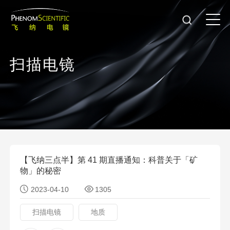
扫
描
电
镜
【飞纳三点半】第 41 期直播通知：科普关于「矿
物」的秘密
2023-04-10
1305
扫描电镜
地质