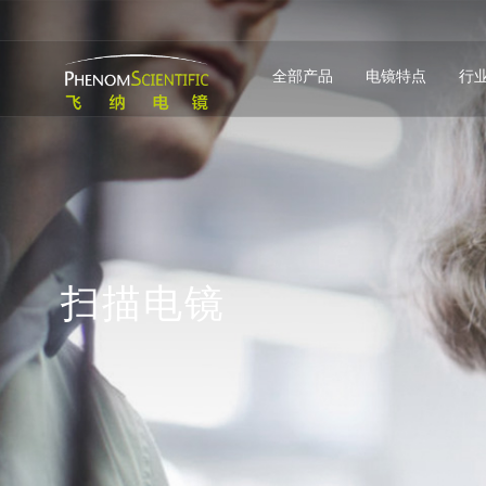
全部产品
电镜特点
行
扫
描
电
镜