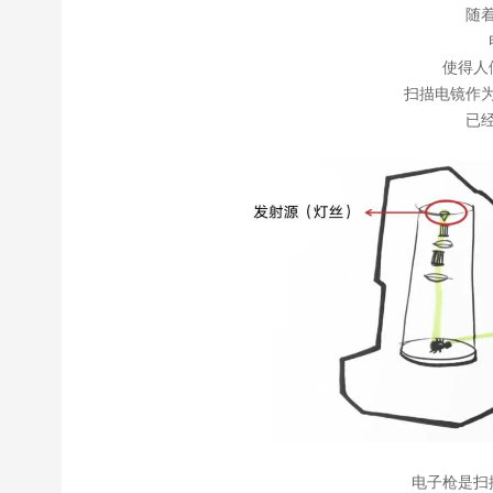
随
使得人
扫描电镜作
已
电子枪是扫