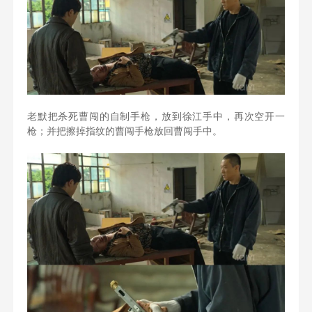
老默把杀死曹闯的自制手枪，放到徐江手中，再次空开一
枪；并把擦掉指纹的曹闯手枪放回曹闯手中。