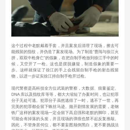
这个过程中老默戴着手套，并且案发后清理了现场，擦去可
能残留的指纹，并伪造了案发现场。为了制造“曹闯与徐江火
拼，双双中枪身亡”的假象，在把自制手枪放到徐江手中的时
候，又空开了一枪。这也是摆脱嫌疑，制造假象的重要一
步。这样就保证了徐江的手上会残留自制手枪的射击残留
物，以进一步证实徐江持自制手枪开过枪。
现代警察是高科技全方位武装的警察，大数据、痕量鉴定、
DNA 库以及指纹库等等，都大大缩短了办案时间，也让犯罪
分子无处可逃。犯罪分子虽然逃得了一时，逃不了一世，再
完美的犯罪都会留下蛛丝马迹。抛开剧情发展的需要，老钢
铁厂这样的案发现场一定会留下高启强和老默的脚印，甚至
可能会有掉落的头发，并且现场的弹痕也禁不起反复推敲。
因此，不管身居何位，都不要妄图颠倒黑白，更不要挑战法