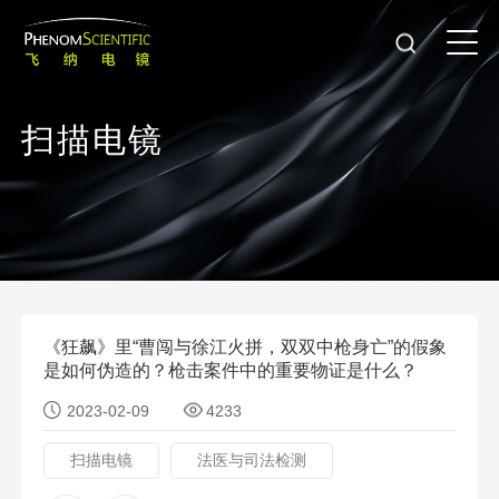
扫
描
电
镜
《狂飙》里“曹闯与徐江火拼，双双中枪身亡”的假象
是如何伪造的？枪击案件中的重要物证是什么？
2023-02-09
4233
扫描电镜
法医与司法检测