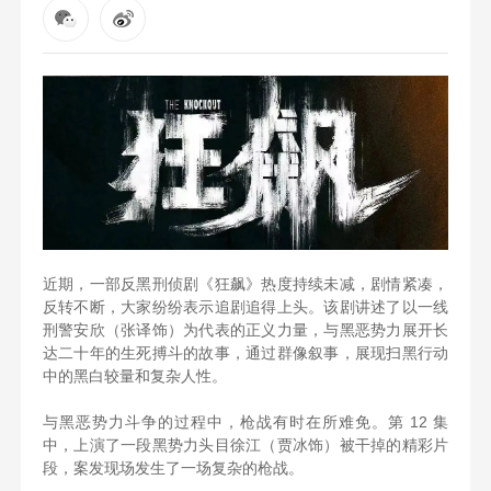
近期，一部反黑刑侦剧《狂飙》热度持续未减，剧情紧凑，
反转不断，大家纷纷表示追剧追得上头。该剧讲述了以一线
刑警安欣（张译饰）为代表的正义力量，与黑恶势力展开长
达二十年的生死搏斗的故事，通过群像叙事，展现扫黑行动
中的黑白较量和复杂人性。
与黑恶势力斗争的过程中，枪战有时在所难免。第 12 集
中，上演了一段黑势力头目徐江（贾冰饰）被干掉的精彩片
段，案发现场发生了一场复杂的枪战。