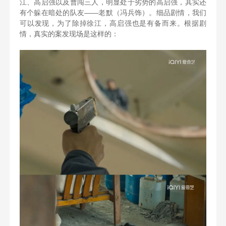
江、高启强以及曹闯三人，明显处于劣势的高启强，其实还
有个躲在暗处的队友——老默（冯兵饰）。细品剧情，我们
可以发现，为了除掉徐江，高启强也是有备而来。根据剧
情，真实的案发现场是这样的：