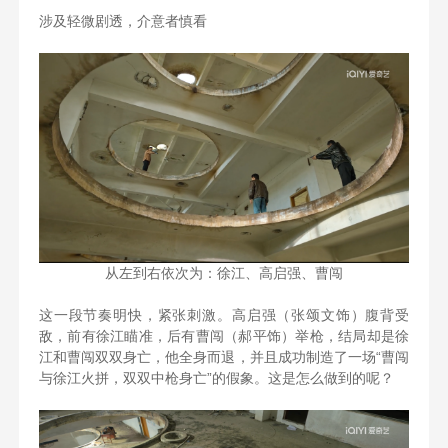
涉及轻微剧透，介意者慎看
从左到右依次为：徐江、高启强、曹闯
这一段节奏明快，紧张刺激。高启强（张颂文饰）腹背受
敌，前有徐江瞄准，后有曹闯（郝平饰）举枪，结局却是徐
江和曹闯双双身亡，他全身而退，并且成功制造了一场“曹闯
与徐江火拼，双双中枪身亡”的假象。这是怎么做到的呢？