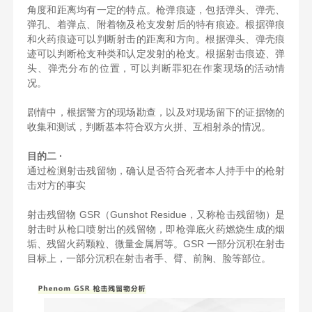
角度和距离均有一定的特点。枪弹痕迹，包括弹头、弹壳、
弹孔、着弹点、附着物及枪支发射后的特有痕迹。根据弹痕
和火药痕迹可以判断射击的距离和方向。根据弹头、弹壳痕
迹可以判断枪支种类和认定发射的枪支。根据射击痕迹、弹
头、弹壳分布的位置，可以判断罪犯在作案现场的活动情
况。
剧情中，根据警方的现场勘查，以及对现场留下的证据物的
收集和测试，判断基本符合双方火拼、互相射杀的情况。
目的二 ·
通过检测射击残留物，确认是否符合死者本人持手中的枪射
击对方的事实
射击残留物 GSR（Gunshot Residue，又称枪击残留物）是
射击时从枪口喷射出的残留物，即枪弹底火药燃烧生成的烟
垢、残留火药颗粒、微量金属屑等。GSR 一部分沉积在射击
目标上，一部分沉积在射击者手、臂、前胸、脸等部位。