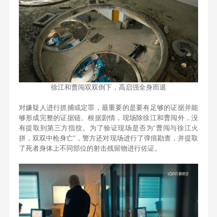
徐江和曹闯双双倒下，高启强全身而退
对嫌疑人进行抓捕或定罪，最重要的是要有足够的证据并能
够形成完整的证据链。根据剧情，现场除徐江和曹闯外，没
有提取到第三方指纹。为了验证现场是否为“曹闯与徐江火
拼，双双中枪身亡”，警方还对现场进行了弹痕勘查，并提取
了死者身体上不同部位的射击残留物进行佐证。