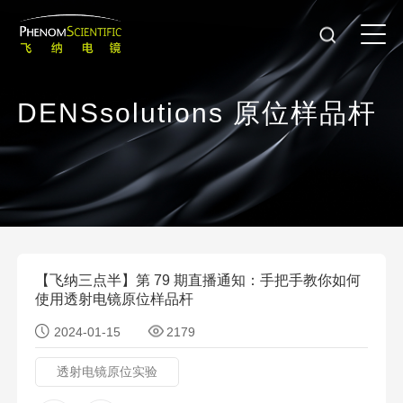
D
E
N
S
s
o
l
u
t
i
o
n
s
原
位
样
品
杆
【飞纳三点半】第 79 期直播通知：手把手教你如何
使用透射电镜原位样品杆
2024-01-15
2179
透射电镜原位实验