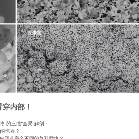
看穿内部！
物”的三维“全景”解剖：
酝酿惊喜？
何塑造完全不同的气孔网络？