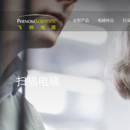
全部产品
电镜特点
行
扫
描
电
镜