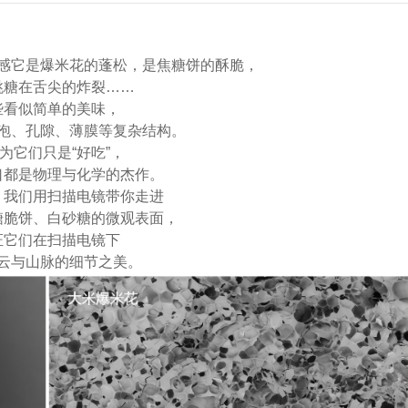
口感它是爆米花的蓬松，是焦糖饼的酥脆，
跳糖在舌尖的炸裂……
些看似简单的美味，
泡、孔隙、薄膜等复杂结构。
为它们只是“好吃”，
口都是物理与化学的杰作。
，我们用
扫描电镜
带你走进
糖脆饼、白砂糖的微观表面，
证它们在扫描电镜下
云与山脉的细节之美。