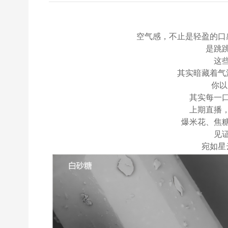
​空气感，不止是轻盈的
是跳
这
其实暗藏着气
你以
其实每一
上期直播
爆米花、焦
见
宛如星