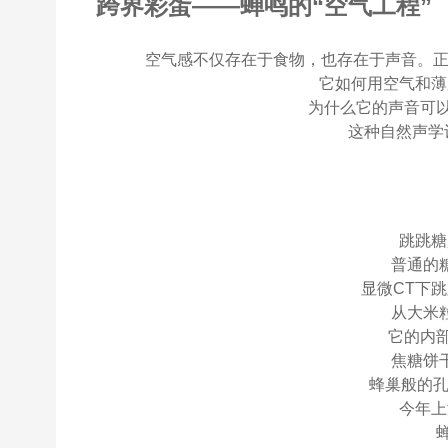
跨界彩蛋——蝉鸣的“空气工程”
空气感不仅存在于食物，也存在于声音。正
它如何用空气和薄
为什么它的声音可
这种自然声学
跳跳糖
普通的
显微CT下
从大米
它的内
焦糖饼
蜂巢般的孔
今年上