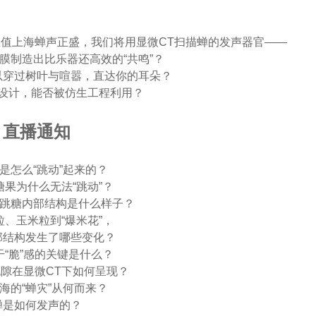
值上海蝉声正盛，我们将用显微CT扫描蝉的发声器官——
膜制造出比乐器还高效的“共鸣”？
以穿过树叶与喧嚣，直达你的耳朵？
设计，能否被仿生工程利用？
直播通知
是怎么“跳动”起来的？
糖果为什么无法“跳动”？
跳跳糖内部结构是什么样子？
粒、玉米粒到“爆米花”，
部结构发生了哪些变化？
干“脆”感的关键是什么？
隙在显微CT下如何呈现？
海的“蝉灾”从何而来？
蝉是如何发声的？