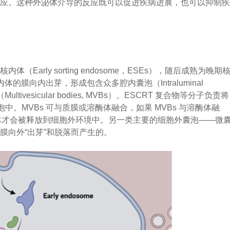
反应。这种外泌体介导的反应既可以促进疾病进展，也可以抑制
arly sorting endosome，ESEs），随后成熟为晚期
晚期核内体的膜向内出芽，形成包含众多腔内囊泡（Intraluminal
tivesicular bodies, MVBs）。ESCRT 复合物等分子负责将
中。MVBs 可与质膜或溶酶体融合，如果 MVBs 与溶酶体融
泌体才会被释放到细胞外环境中。另一类主要的细胞外囊泡——微
膜向外“出芽”和脱落而产生的。