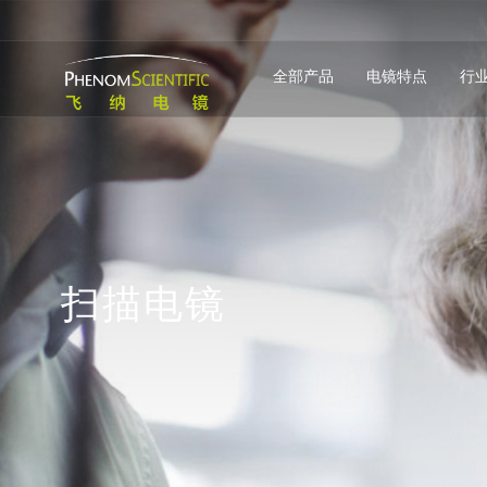
全部产品
电镜特点
行
扫
描
电
镜