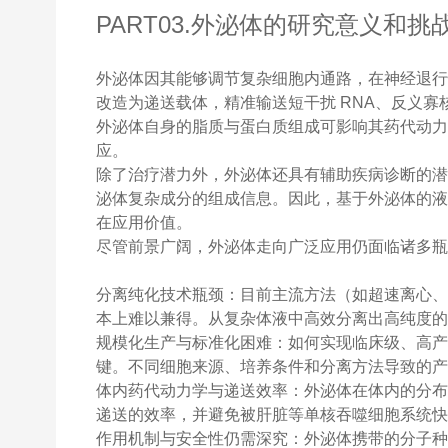
PART03.外泌体的研究意义和挑
外泌体因其能够调节复杂细胞内通路，在神经退
改造为递送载体，精准输送短干扰 RNA、反义
外泌体自身的脂质与蛋白质组成可影响其药代动
应。
除了治疗潜力外，外泌体还具有辅助疾病诊断的
泌体复杂成分的组成信息。因此，基于外泌体的
在应用价值。
尽管前景广阔，外泌体走向广泛应用仍面临诸多
分离纯化技术瓶颈：目前主流方法（如超速离心
本上难以兼得。从复杂体液中高效分离出高纯度
规模化生产与标准化困难：如何实现临床级、高
键。不同细胞来源、培养条件和分离方法导致的
体内药代动力学与递送效率：外泌体在体内的分
递送的效率，并避免被肝脏等单核吞噬细胞系统
作用机制与安全性仍需深究：外泌体携带的分子