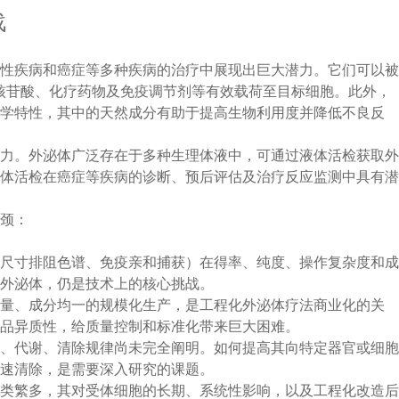
战
行性疾病和癌症等多种疾病的治疗中展现出巨大潜力。它们可以
寡核苷酸、化疗药物及免疫调节剂等有效载荷至目标细胞。此外，
力学特性，其中的天然成分有助于提高生物利用度并降低不良反
潜力。外泌体广泛存在于多种生理体液中，可通过液体活检获取
液体活检在癌症等疾病的诊断、预后评估及治疗反应监测中具有
瓶颈：
、尺寸排阻色谱、免疫亲和捕获）在得率、纯度、操作复杂度和
的外泌体，仍是技术上的核心挑战。
产量、成分均一的规模化生产，是工程化外泌体疗法商业化的关
产品异质性，给质量控制和标准化带来巨大困难。
布、代谢、清除规律尚未完全阐明。如何提高其向特定器官或细
快速清除，是需要深入研究的课题。
种类繁多，其对受体细胞的长期、系统性影响，以及工程化改造