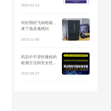
显微CT等6大类仪器
2024-02-23
设备，快速获取上报
资料
对好用的飞纳电镜，
来了场灵魂拷问
2023-11-08
药品中不溶性微粒的
检测方法和安全性评
价
2023-09-27
生
胞