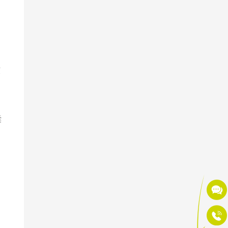
疾
核
囊