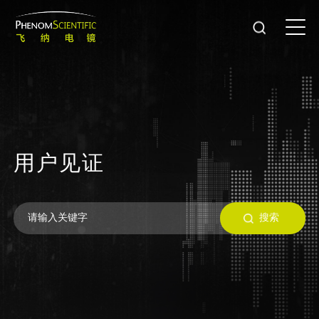
用
户
见
证