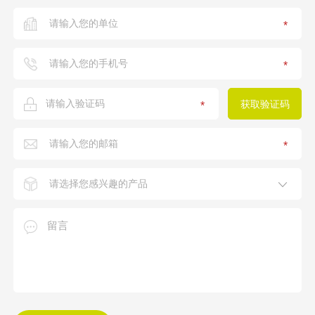
*
*
*
*