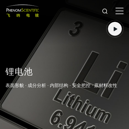
锂
电
池
表面形貌 · 成分分析 · 内部结构 · 安全把控 · 原材料改性