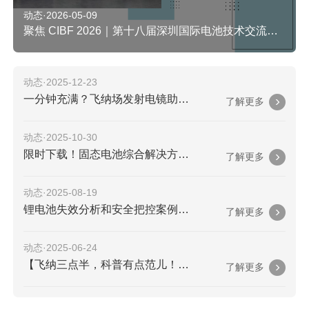
动态·2026-05-09
聚焦 CIBF 2026｜第十八届深圳国际电池技术交流会，前沿锂电解决方案抢先看
动态·2025-12-23
一分钟充满？飞纳场发射电镜助力 Nature 子刊研究，“无序”结构竟让锂电更快！
了解更多
动态·2025-10-30
限时下载！固态电池综合解决方案白皮书重磅发布
了解更多
动态·2025-08-19
锂电池失效分析和安全把控案例分享
了解更多
动态·2025-06-24
【飞纳三点半，科普有点范儿！】第 107 期：磷酸铁锂工厂必看! 行业标准ParticleX进行金属异物管控，不用就落后啦
了解更多