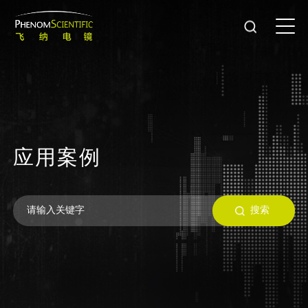
应
用
案
例