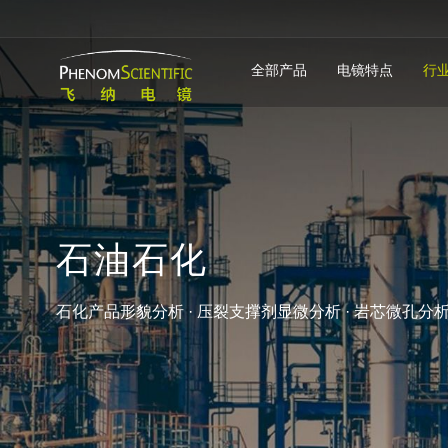
全部产品
电镜特点
行
石
油
石
化
石化产品形貌分析 · 压裂支撑剂显微分析 · 岩芯微孔分析