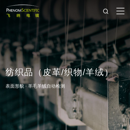
纺
织
品
（
皮
革
/
织
物
/
羊
绒
）
表面形貌 · 羊毛羊绒自动检测