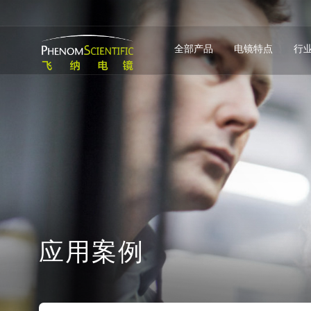
全部产品
电镜特点
行
应
用
案
例